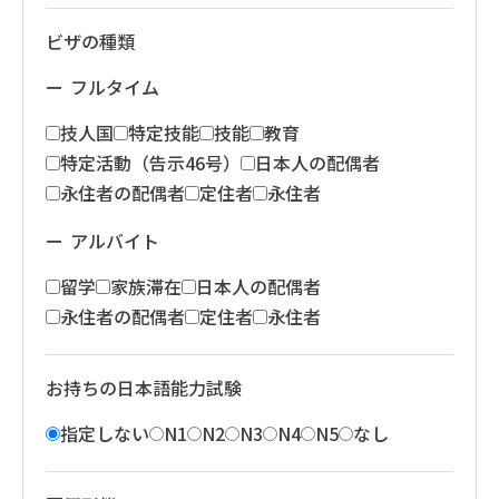
ビザの種類
フルタイム
技人国
特定技能
技能
教育
特定活動（告示46号）
日本人の配偶者
永住者の配偶者
定住者
永住者
アルバイト
留学
家族滞在
日本人の配偶者
永住者の配偶者
定住者
永住者
お持ちの日本語能力試験
指定しない
N1
N2
N3
N4
N5
なし