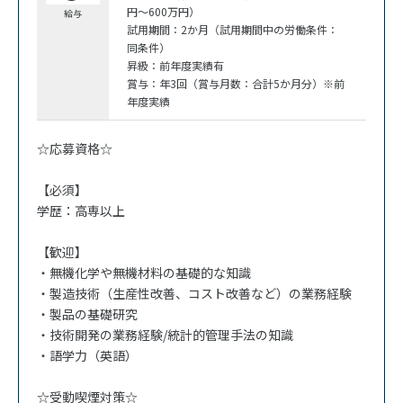
円～600万円）
給与
試用期間：2か月（試用期間中の労働条件：
同条件）
昇級：前年度実績有
賞与：年3回（賞与月数：合計5か月分）※前
年度実績
☆応募資格☆
【必須】
学歴：高専以上
【歓迎】
・無機化学や無機材料の基礎的な知識
・製造技術（生産性改善、コスト改善など）の業務経験
・製品の基礎研究
・技術開発の業務経験/統計的管理手法の知識
・語学力（英語）
☆受動喫煙対策☆