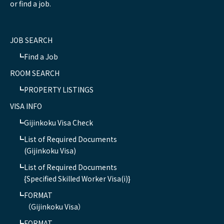
or find a job.
JOB SEARCH
Find a Job
ROOM SEARCH
PROPERTY LISTINGS
VISA INFO
Gijinkoku Visa Check
List of Required Documents
(Gijinkoku Visa)
List of Required Documents
{Specified Skilled Worker Visa(i)}
FORMAT
（Gijinkoku Visa）
FORMAT