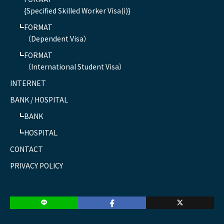
{Specified Skilled Worker Visa(i)}
FORMAT
（Dependent Visa）
FORMAT
（International Student Visa）
INTERNET
BANK / HOSPITAL
BANK
HOSPITAL
CONTACT
PRIVACY POLICY