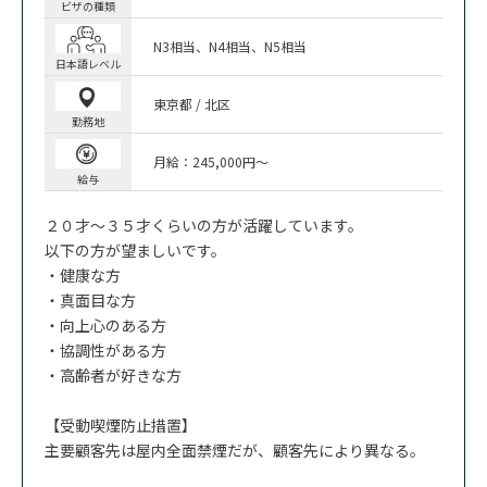
ビザの種類
N3相当
N4相当
N5相当
日本語レベル
東京都 / 北区
勤務地
月給：245,000円～
給与
２０才～３５才くらいの方が活躍しています。
以下の方が望ましいです。
・健康な方
・真面目な方
・向上心のある方
・協調性がある方
・高齢者が好きな方
【受動喫煙防止措置】
主要顧客先は屋内全面禁煙だが、顧客先により異なる。