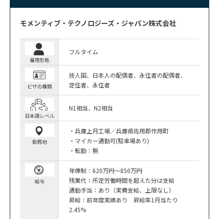
モメンティブ・テクノロジーズ・ジャパン株式会社
フルタイム
雇用形態
技人国
日本人の配偶者
永住者の配偶者
定住者
永住者
ビザの種類
N1相当
N2相当
日本語レベル
・兵庫上月工場／兵庫県佐用郡作用町
・マイカー通勤可(駐車場あり)
勤務地
・転勤：無
年俸制：620万円～850万円
残業代：所定労働時間を超えた分は支給
給与
通勤手当：あり（実費支給、上限なし）
昇給：前年度実績あり 昇給率1月当たり
2.45%