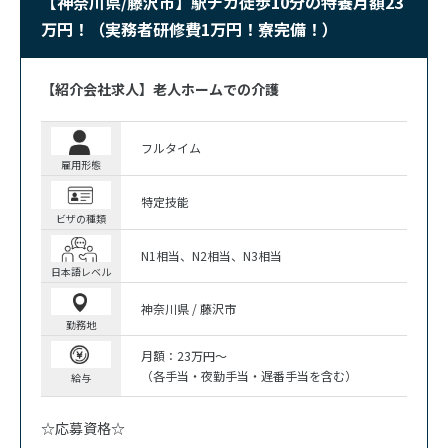
【神奈川県/藤沢市】駅チカ徒歩10分の特養月額23
万円！（実務者研修費1万円！寮完備！）
【紹介会社求人】老人ホームでの介護
フルタイム
雇用形態
特定技能
ビザの種類
N1相当
N2相当
N3相当
日本語レベル
神奈川県 / 藤沢市
勤務地
月額：23万円～
（各手当・夜勤手当・遅番手当を含む）
給与
☆応募資格☆