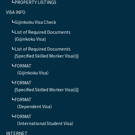
PROPERTY LISTINGS
VISA INFO
Gijinkoku Visa Check
List of Required Documents
(Gijinkoku Visa)
List of Required Documents
{Specified Skilled Worker Visa(i)}
FORMAT
（Gijinkoku Visa）
FORMAT
{Specified Skilled Worker Visa(i)}
FORMAT
（Dependent Visa）
FORMAT
（International Student Visa）
INTERNET