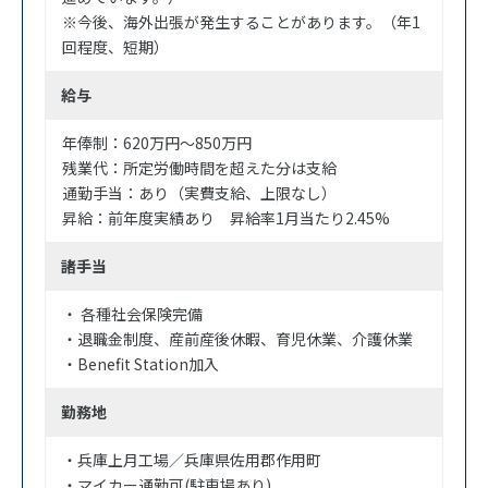
※今後、海外出張が発生することがあります。（年1
回程度、短期）
給与
年俸制：620万円～850万円
残業代：所定労働時間を超えた分は支給
通勤手当：あり（実費支給、上限なし）
昇給：前年度実績あり 昇給率1月当たり2.45%
諸手当
・ 各種社会保険完備
・退職金制度、産前産後休暇、育児休業、介護休業
・Benefit Station加入
勤務地
・兵庫上月工場／兵庫県佐用郡作用町
・マイカー通勤可(駐車場あり)